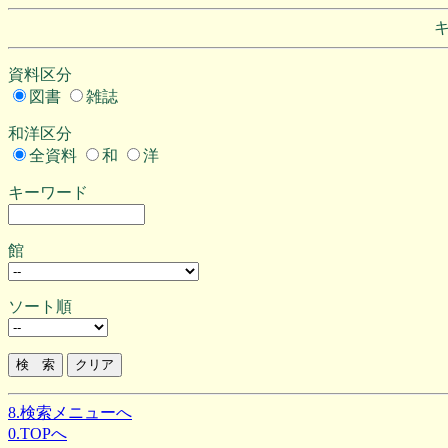
資料区分
図書
雑誌
和洋区分
全資料
和
洋
キーワード
館
ソート順
8.検索メニューへ
0.TOPへ