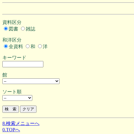
資料区分
図書
雑誌
和洋区分
全資料
和
洋
キーワード
館
ソート順
8.検索メニューへ
0.TOPへ