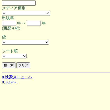
メディア種別
出版年
年 ～
年
(西暦４桁)
館
ソート順
8.検索メニューへ
0.TOPへ