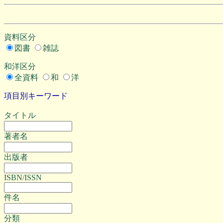
資料区分
図書
雑誌
和洋区分
全資料
和
洋
項目別キーワード
タイトル
著者名
出版者
ISBN/ISSN
件名
分類